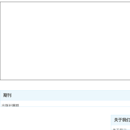
期刊
出版社网群
期刊社网群
知识产权网群
关于我
传媒机构网群